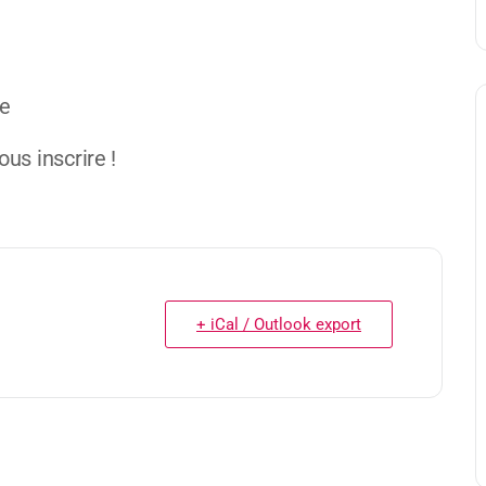
re
us inscrire !
+ iCal / Outlook export