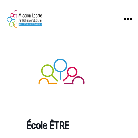
Mission
Locale
Ardèche
Méridionale
École ÊTRE